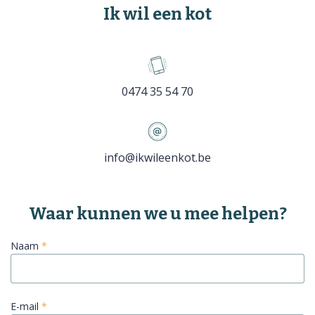
Ik wil een kot
0474 35 54 70
info@ikwileenkot.be
Naam
*
E-mail
*