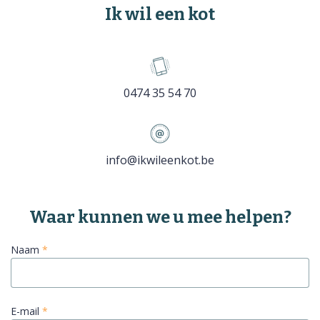
Ik wil een kot
0474 35 54 70
info@ikwileenkot.be
Naam
*
E-mail
*