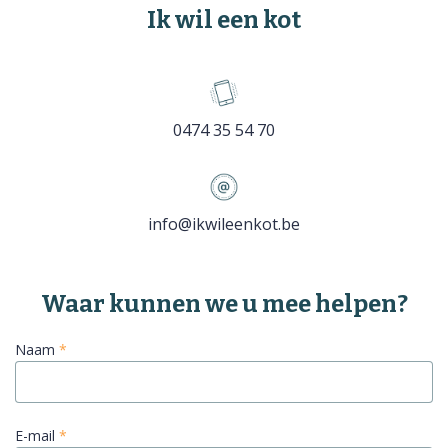
Ik wil een kot
0474 35 54 70
info@ikwileenkot.be
Naam
*
E-mail
*