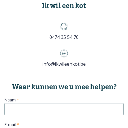
Ik wil een kot
0474 35 54 70
info@ikwileenkot.be
Naam
*
E-mail
*